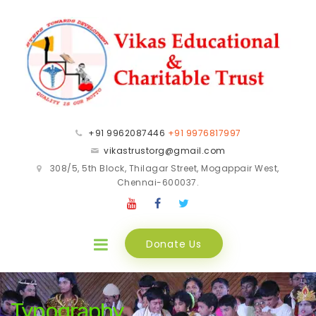
+91 9962087446
+91 9976817997
vikastrustorg@gmail.com
308/5, 5th Block, Thilagar Street, Mogappair West,
Chennai-600037.
Donate Us
Typography