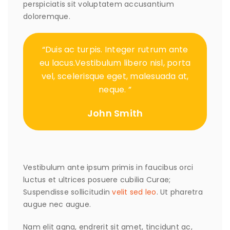
perspiciatis sit voluptatem accusantium
doloremque.
“Duis ac turpis. Integer rutrum ante
eu lacus.Vestibulum libero nisl, porta
vel, scelerisque eget, malesuada at,
neque. ”
John Smith
Vestibulum ante ipsum primis in faucibus orci
luctus et ultrices posuere cubilia Curae;
Suspendisse sollicitudin
velit sed leo
. Ut pharetra
augue nec augue.
Nam elit agna, endrerit sit amet, tincidunt ac,