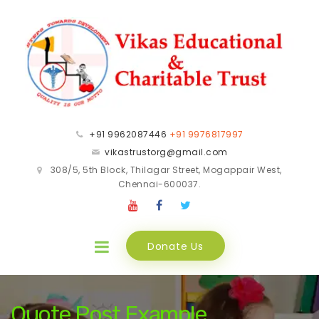
+91 9962087446
+91 9976817997
vikastrustorg@gmail.com
308/5, 5th Block, Thilagar Street, Mogappair West,
Chennai-600037.
Donate Us
Quote Post Example