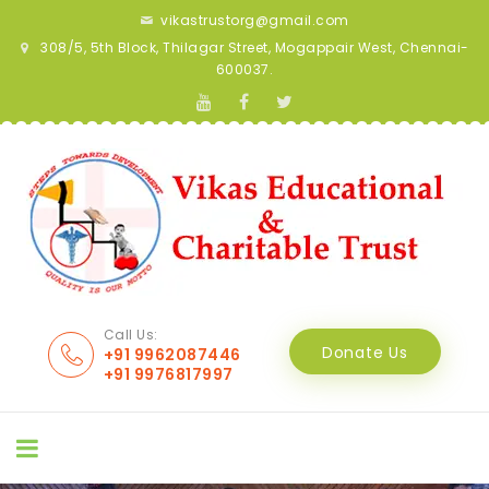
vikastrustorg@gmail.com
308/5, 5th Block, Thilagar Street, Mogappair West, Chennai-
600037.
Call Us:
Donate Us
+91 9962087446
+91 9976817997