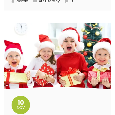
admin
Art
Literacy
0
10
NOV